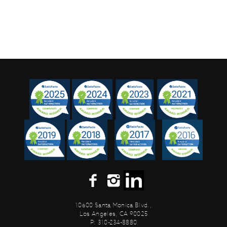
10600 Santa Monica Blvd.,
Los Angeles, CA 90025
P: 310-234-8880