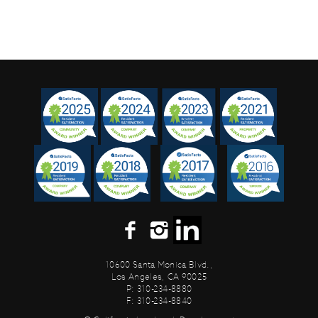
10600 Santa Monica Blvd.,
Los Angeles, CA 90025
P: 310-234-8880
F: 310-234-8840