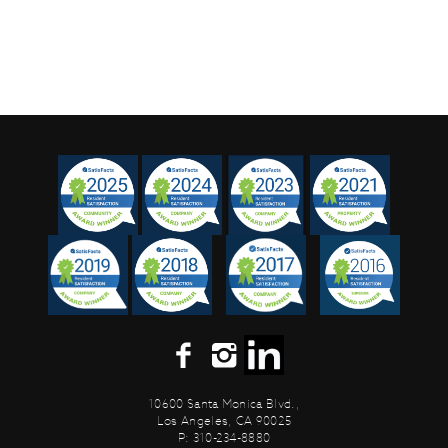
10600 Santa Monica Blvd.,
Los Angeles, CA 90025
P: 310-234-8880