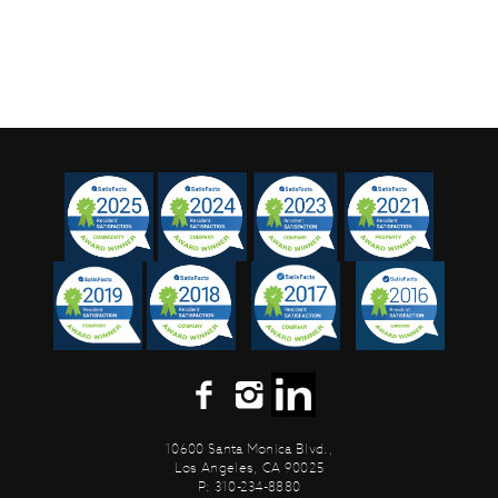
10600 Santa Monica Blvd.,
Los Angeles, CA 90025
P: 310-234-8880