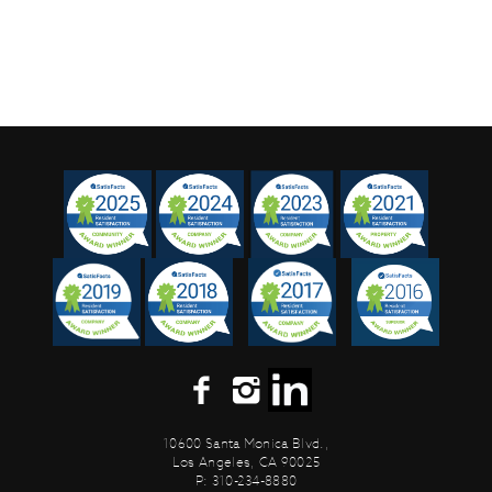
10600 Santa Monica Blvd.,
Los Angeles, CA 90025
P: 310-234-8880