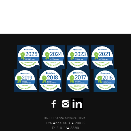
10600 Santa Monica Blvd.,
Los Angeles, CA 90025
P: 310-234-8880