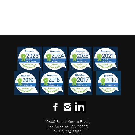
10600 Santa Monica Blvd.,
Los Angeles, CA 90025
P: 310-234-8880