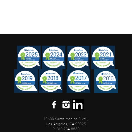
10600 Santa Monica Blvd.,
Los Angeles, CA 90025
P: 310-234-8880