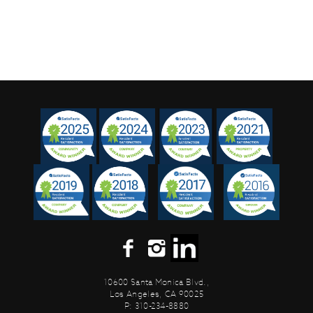
10600 Santa Monica Blvd.,
Los Angeles, CA 90025
P: 310-234-8880