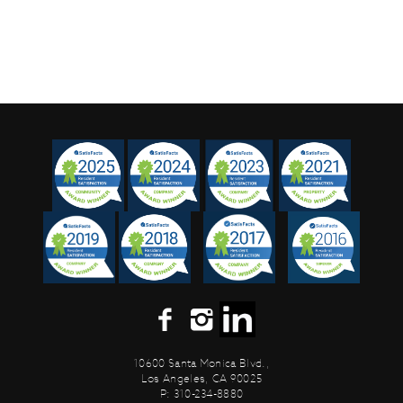
10600 Santa Monica Blvd.,
Los Angeles, CA 90025
P: 310-234-8880