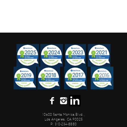
10600 Santa Monica Blvd.,
Los Angeles, CA 90025
P: 310-234-8880