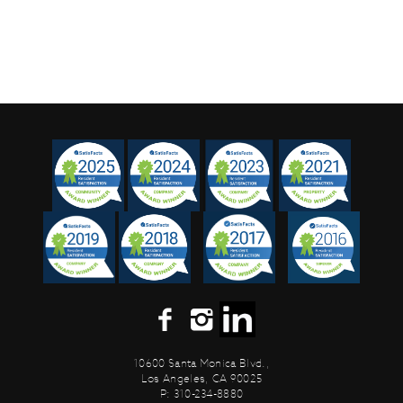
10600 Santa Monica Blvd.,
Los Angeles, CA 90025
P: 310-234-8880