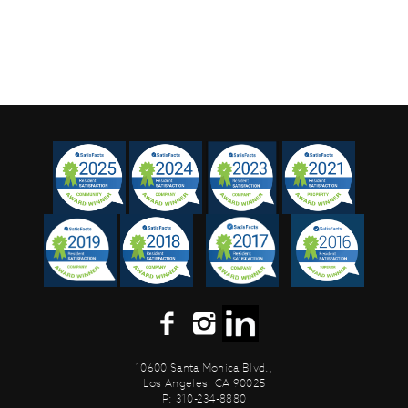
10600 Santa Monica Blvd.,
Los Angeles, CA 90025
P: 310-234-8880